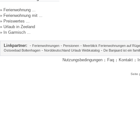
»
Ferienwohnung ...
»
Ferienwohnung mit ...
»
Preiswertes ...
»
Urlaub in Zeeland
»
In Garmisch ...
Linkpartner:
-
-
-
Ferienwohnungen
Pensionen
Meerblick Ferienwohnungen auf Rüg
-
-
Ostseebad Boltenhagen
Norddeutschland Urlaub Webkatalog
De Banjaard ist ein fam
Nutzungsbedingungen
Faq
Kontakt
I
|
|
|
Seite 