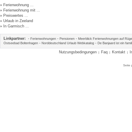
»
Ferienwohnung ...
»
Ferienwohnung mit ...
»
Preiswertes ...
»
Urlaub in Zeeland
»
In Garmisch ...
Linkpartner:
-
-
-
Ferienwohnungen
Pensionen
Meerblick Ferienwohnungen auf Rüg
-
-
Ostseebad Boltenhagen
Norddeutschland Urlaub Webkatalog
De Banjaard ist ein fam
Nutzungsbedingungen
Faq
Kontakt
I
|
|
|
Seite 